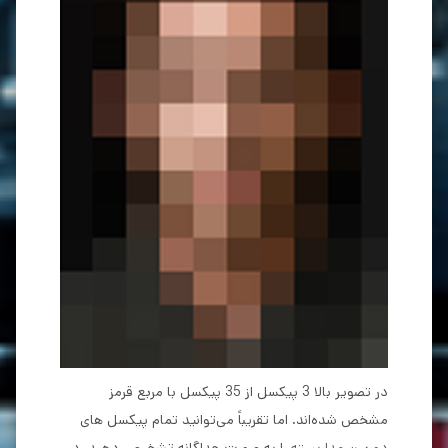
در تصویر بالا 3 پیکسل از 35 پیکسل با مربع قرمز
مشخص شده‌اند. اما تقریباً می‌توانید تمام پیکسل های
دوربین مداربسته
را به صورت جداگانه تشخیص دهید. در