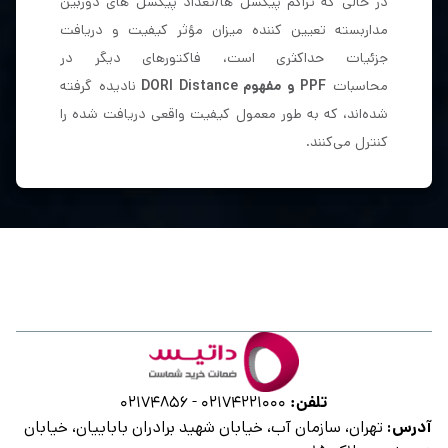
در حالی که تراکم پیکسل ها/تعداد پیکسل های دوربین
مداربسته تعیین کننده میزان مؤثر کیفیت و دریافت
جزئیات حداکثری است، فاکتور‌های دیگر در
محاسبات
PPF و مفهوم DORI Distance
نادیده گرفته
شده‌اند، که به طور معمول کیفیت واقعی دریافت شده را
کنترل می‌کنند.
تلفن:
02174856
-
02174221000
آدرس:
تهران، سازمان آب، خیابان شهید برادران باباییان، خیابان