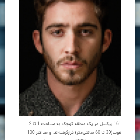
161 پیکسل در یک منطقه کوچک به مساحت 1 تا 2
فوت(30 تا 60 سانتی‌متر) قرارگرفته‌اند. و حداکثر 100