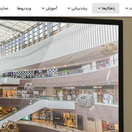
ت
راهکارها
پشتیبانی
آموزش
ویدیوها
نماین