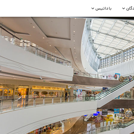
دگان
با داتیس