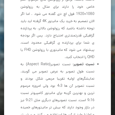
خاص خود را دارند برای مثال به رزولوشن
1080×1920 فول اچ دی گفته می شود . اما اگر
الان تصمیم به خرید یک مانیتور 4K گرفته اید باید
توجه داشته باشید که رزولوشن بالاتر، به پردازنده
گرافیکی قدرتمندتری احتیاج دارد. پس اگر بودجه
ی شما برای پردازنده ی گرافیکی محدود است،
پیشنهاد می شود که مانیتوری با رزولوشن FHD یا
QHD را انتخاب کنید.
نسبت تصویر
: نسبت تصویر(Aspect Ratio) به
نسبت طول تصویر به عرض تصویر می گویند.
نمایشگرهای اولیه تقریبا مربعی شکل بودند و
نسبت تصویر آن ها 4:3 بود ولی امروزه مرسوم
ترین و بهترین گزینه برای مانیتور کامپیوتر نسبت
9:16 است. نسبت تصویرهای دیگری مثل 9:21 نیز
در بازار وجود دارند که بیش تر مانیتورهای خمیده
و اولترا واید از آن ها استفاده می کنند و بیش تر