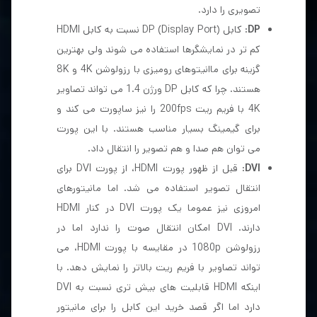
تصویری را دارد.
DP
: کابل DP (Display Port) نسبت به کابل HDMI
کم تر در نمایشگرها استفاده می شوند ولی بهترین
گزینه برای ماانیتوهای رومیزی با رزولوشن 4K و 8K
هستند. چرا که کابل DP ورژن 1.4 می تواند تصاویر
4K با فریم ریت 200fps را نیز ساپورت می کند و
برای گیمینگ بسیار مناسب هستند. با این پورت
می توان هم صدا و هم تصویر را انتقال داد.
DVI
: قبل از ظهور پورت HDMI، از پورت DVI برای
انتقال تصویر استفاده می شد. اما مانیتورهای
امروزی نیز عموما یک پورت DVI در کنار HDMI
دارند. DVI امکان انتقال صوت را ندارد اما در
رزولوشن 1080p در مقایسه با پورت HDMI، می
تواند تصاویر با فریم ریت بالاتر را نمایش دهد. با
اینکه HDMI قابلیت های بیش تری نسبت به DVI
دارد اما اگر قصد خرید این کابل را برای مانیتور