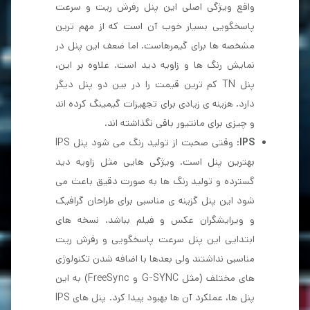
واقع ویژگی اصلی این پنل رفرش ریت و سرعت
پاسخگویی بسیار خوب آن است که از مهم ترین
مشخصه ها برای گیمرهاست. اما ضعف این پنل در
نمایش رنگ ها و زاویه دید است. علاوه بر این،
پنل TN کم ترین قیمت را در بین دو پنل دیگر
دارد. هزینه ی زیادی برای تجهیزات گیمینگ کرده اند
و چیزی برای مانتیور باقی نگذاشته اند.
IPS
: وقتی صحبت از تولید رنگ می شود پنل IPS
بهترین پنل است. ویژگی هایی مثل زاویه دید
گسترده و تولید رنگ ها به صورت دقیق باعث می
شود این پنل گزینه ی مناسبی برای طراحان گرافیک
و ویرایشگران عکس و فیلم بباشد. نسخه های
ابتدایی این پنل سرعت پاسخگویی و رفرش ریت
مناسبی نداشتند ولی بعدها با اضافه شدن تکنولوژی
های مختلف (مثل G-SYNC و FreeSync) به این
پنل ها، عملکرد آن ها بهبود پیدا کرد. پنل های IPS