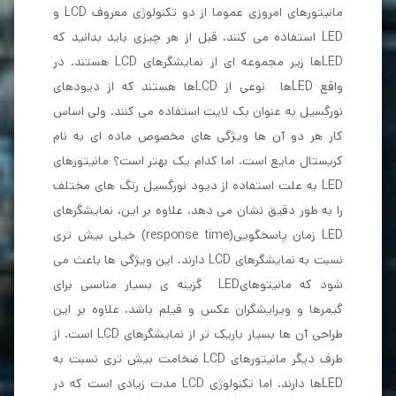
مانیتورهای امروزی عموما از دو تکنولوژی معروف LCD و
LED استفاده می کنند. قبل از هر چیزی باید بدانید که
LEDها زیر مجموعه ای از نمایشگرهای LCD هستند. در
واقع LEDها نوعی از LCDها هستند که از دیودهای
نورگسیل به عنوان بک لایت استفاده می کنند. ولی اساس
کار هر دو آن ها ویژگی های مخصوص ماده ای به نام
کریستال مایع است. اما کدام یک بهتر است؟ مانیتورهای
LED به علت استفاده از دیود نورگسیل رنگ های مختلف
را به طور دقیق نشان می دهد. علاوه بر این، نمایشگرهای
LED زمان پاسخگویی(response time) خیلی بیش تری
نسبت به نمایشگرهای LCD دارند. این ویژگی ها باعث می
شود که مانیتوهایLED گزینه ی بسیار مناسبی برای
گیمرها و ویرایشگران عکس و فیلم باشد. علاوه بر این
طراحی آن ها بسیار باریک تر از نمایشگرهای LCD است. از
طرف دیگر مانیتورهای LCD ضخامت بیش تری نسبت به
LEDها دارند. اما تکنولوژی LCD مدت زیادی است که در