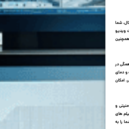
ال، شما
ت ویدیو
 همچنین
همگی در
 و دمای
، امکان
منیتی و
یلم های
ا را به