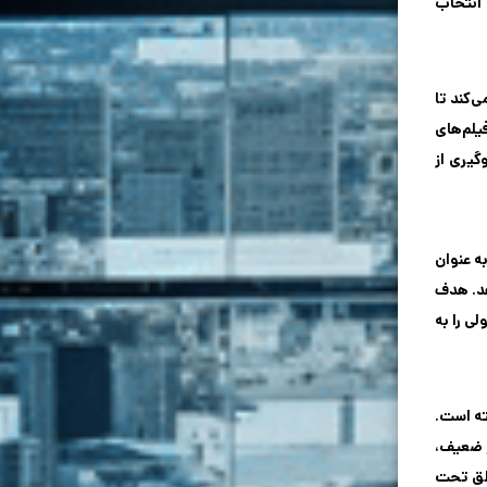
زولوشن 4K را نیز ارائه دهند. پس انتخاب
‌کند تا
یلم‌های
گیری از
ه عنوان
هد. هدف
ی را به
ته است.
ر ضعیف،
اطق تحت