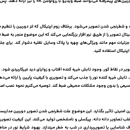
HDمی‌تواند وضوح لازم را برای ثبت جزئیات دقیق فراهم کند. دوربین‌های پیشرفته می‌توانند ضبط ویدیو با ر
 شطرنجی شدن تصویر می‌شود. برخلاف زوم اپتیکال که لنز دوربین را تنظیم می
ل تصویر را از طریق نرم‌ افزار بزرگنمایی می‌کند که این موضوع منجر به ضبط ف
ئیات مهم مانند ویژگی‌های چهره یا پلاک وسایل نقلیه دشوار کند. برای جلو
پتیکال استفاده کنید.
 در نقاط کور، وجود تابش خیره کننده آفتاب و زوایای دید غیرکاربردی شود. ب
 تابش خیره کننده نور را جذب می‌کند و تصویری با کیفیت پایین را ارائه می‌د
 وسیعی را بدون وجود مشکلات محیطی ضبط کند. توصیه می‌کنیم نحوه نصب اصول
بین امنیتی تاثیر بگذارد. این موضوع علت شطرنجی شدن تصویر دوربین مداربس
د، اغلب تصاویر دانه دانه، پیکسلی و نامشخصی تولید می‌کنند. این کیفیت تصوی
داف شناسایی یا تصویربرداری در شب به خطر میندازد. بهبود شرایط نور در من