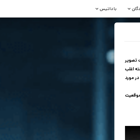
دگان
با داتیس
ت تصویر
ه اغلب
ر مورد
ن مداربسته می‌تواند به عدم نگهداری منظم، استفاده از دوربین‌های آنالوگ قدیمی، ضبط با کیفیت SD، موقعیت