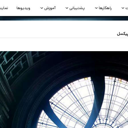
ت
راهکارها
پشتیبانی
آموزش
ویدیوها
نماین