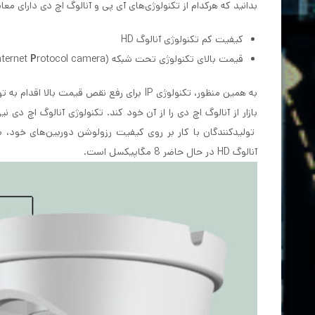
بدانید که هرکدام از تکنولوژی‌های آی پی و آنالوگ اچ دی دارای معا
کیفیت کم تکنولوژی آنالوگ HD
قیمت بالای تکنولوژی تحت شبکه (
rotocol camera)
P
nternet
به همین منظور، تکنولوژی IP برای رفع نقص قی
بازار از آنالوگ اچ دی را از آن خود کند. تکنولوژی آنالوگ اچ دی
تولید‌کنندگان با کار بر روی کیفیت رزولوشن دوربین‌های خود، سن
آنالوگ HD در حال حاضر 8 مگاپیکسل است.