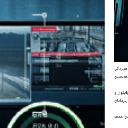
م‌زمانی
 همچنین
و
 کارفرمایان
این هدف