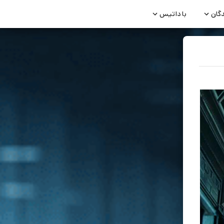
دگان
با داتیس