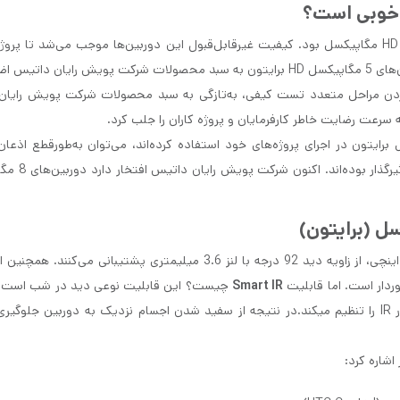
تا همین چند سال پیش، حداکثر رزولوشن دوربین‌های آنالوگ HD 4 مگاپیکسل بود. کیفیت غیرقابل‌قبول این دوربین‌ها موجب می‌شد تا پ
نصب و اجرای آن برای کارفرما اجتناب کنند. اما سال گذشته دوربین‌های 5 مگاپیکسل HD برایتون به سبد محصولات شرکت پویش رایا
تون، بعد از طی‌کردن مراحل متعدد تست‌ کیفی، به‌تازگی به سبد محصولات شرکت پویش رای
سرعت رضایت خاطر کارفرمایان و پروژه کاران را جلب کرد.
ات خوب همکارانی که از دوربین‌های 5 مگاپیکسل برایتون در اجرای پروژه‌های خود استفاده کرده‌اند، می‌توان به‌طورقطع ا
دوربین‌های 5 مگاپیکسل برایتون (UVC65) تجر
دوربین‌های 8 مگاپیکسل برایتون به دلیل سنسور بزرگ 2.3 / 1 اینچی، از زاویه دید 92 درجه با لنز 3.6 میلیمتری پشتیبانی 
ردار است. اما قابلیت
Smart IR
چیست؟ این قابلیت نوعی دید در شب است.
باتوجه‌به نزدیک بودن یا دور بودن اجسام در شب پرتاب نور IR را تنظیم میکند.در نتیجه از سفید شدن اجسام نزدیک به دوربین ج