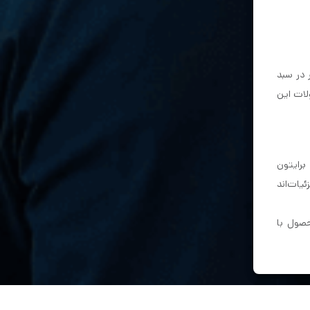
کیس پر طرفدار و اختصاصی B17 و D83 و با لنز فیکس 3.6 میلیمتر در سبد
فیکس 2.8 میلیمتر به سبد محصولات این
بسیار مناسب‌اند. سری UVC62 برایتون
یات‌اند
صول با