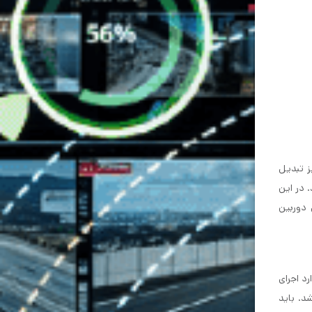
ز تبدیل
 در این
 دوربین
موارد اجرای
اشد. باید