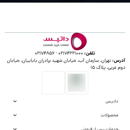
تلفن:
02174856
-
02174221000
آدرس:
تهران، سازمان آب، خیابان شهید برادران باباییان، خیابان
دوم غربی، پلاک ۱۵
داتیس
محصولات
خدمات پس از فروش