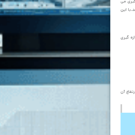
تراکم پیکسلی آن تأثیر می‌گذارد و با پیکسل در هر اینچ یا PPI اندازه گیری می
رزولوشن 1080p را توصیه می کنیم. که به شما یک PPI در حدود 91 می‌دهد.با این
زه گیری
 به ارتفاع آن