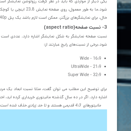
حال، برای نمایشگرهای بزرگتر، ممکن است لازم باشد یک پنل 1440p در نظر بگیرید تا کیفیت تصویر واضح و شفاف باشد.
3- نسبت صفحه(aspect ratio)
نسبت صفحه نمایشگر به شکل نمایشگر اشاره دارد. عددی است که 
شود.برخی از نسبت‌های رایج عبارتند از:
16:9 - Wide
21:9 - UltraWide
32:9 - Super Wide
اشاره دارد. اگر در ده سال گذشته مانیتوری خریداری کرده اید، احتمالاً صفحه نمای
مانیتورهای 4:3 قدیمی هستند و تا حد زیادی حذف شده است و رایج ترین آنها امروز 16:10، 16:9 و 21:9 است که 21:9 عریض ترین آنهاست.