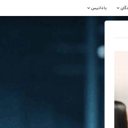
دگان
با داتیس