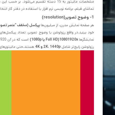
مشخصات مانیتور به 15 دسته تقسیم می‌شود. ب
تماشای فیلم، برنامه نویسی نرم افزار یا استفاده در دفتر کار انتخ
1- وضوح تصویر(resolution)
هر صفحه‌ نمایش مدرن، از میلیون‌ها
پیکسل (مخفف "عنصر تصوی
خود بینید.در واقع رزولوشن یا وضوح تصویر، تعداد پیکسل‌های 
نمایشگرها
10801920x(Full HD یا 1080p)
رزولوشن رایج‌تر شامل
2K، 1440p و 4K
هستند.حتی مانیتورهای 5K و 8K برای افراد حرفه ای در دسترس هست