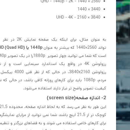
2560 × 1440 - QHD - 1440p - 2K
3440 × 1440
3840 × 2160 - UHD - 4K
تواند 2560×1440 که بیشتر به عنوان
1440p یا QHD (Quad HD)
است که شما می توانید چهار تصویر 1880pرا در یک تصویر 1440p قرار دهید.
کیفیت تصویر واضح تر نیاز دارند استفاده می‌شود.
2- اندازه صفحه(screen size)
برای کارهای خاص استفاده می شوند و به فضاهای بزرگتر و تنظیما