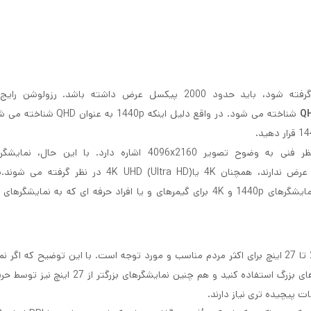
شناخته می شود. در واقع دلیل اینکه 1440p به عن
رزولوشن 4K در واقع یک استاندارد سینمایی است و از نظر فنی به وضوح تصویر 4096x2160 اشاره دارد. با ای
رزولوشن 3840x2160، در حالی که از نظر فنی 4000 پیکسل عرض ندارند، همچنان 4K یا4K UHD (Ultra HD) د
مردم، 1080p باید برای کارهای روزانه کافی باشد، در حالی که نمایشگرهای 1440p و 4K برای گیمرهای و یا افراد حرفه ای که به نم
این طور به نظر می رسد که به لحاظ اندازه صفحه، محدوده 21.5 تا 27 اینچ برای اکثر مردم مناسب و مورد توجه است. با این توضیح که
کوچک تر از 21.5 اینچ باشند شما نمی توانید از مزایای نمایشگرهای بزرگ استفاده کنید و هم چنین نمایش
ت پیچیده تری نیاز دارند.