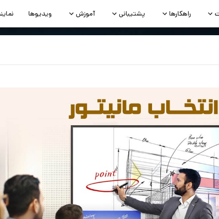
ت
راهکارها
پشتیبانی
آموزش
ویدیوها
نماین