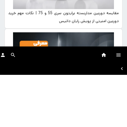
مقایسه دوربین مداربسته برایتون سری 55 و 75 | نکات مهم خرید
دوربین امنیتی از پویش رایان داتیس
معرفی دوربین‌های تحت شبکه سری ۷۵ برایتون | کیفیت تصویر
حرفه‌ای با قابلیت‌های هوشمند