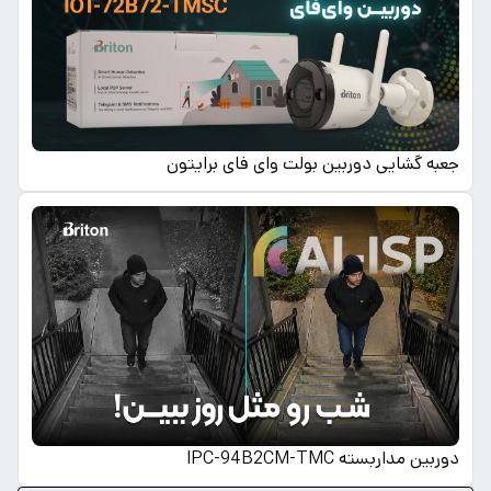
جعبه گشایی دوربین بولت وای فای برایتون
دوربین مداربسته IPC-94B2CM-TMC