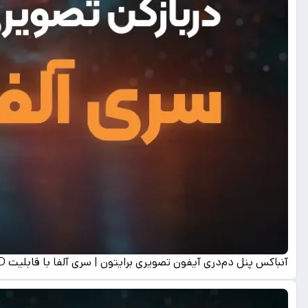
آنباکس پنل دم‌دری آیفون تصویری برایتون | سری آلفا با قابلیت RFID