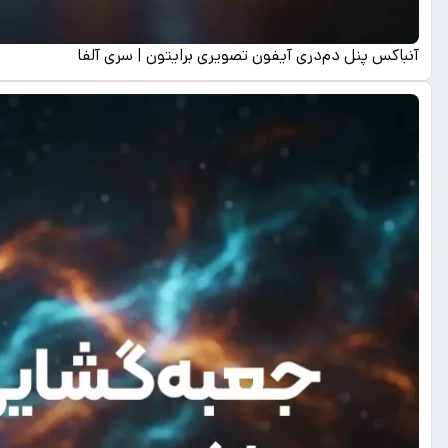
آنباکس پنل دم‌دری آیفون تصویری برایتون | سری آلفا