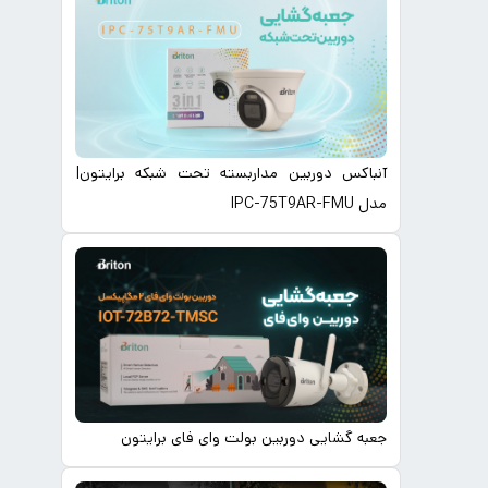
آنباکس دوربین مداربسته تحت شبکه برایتون|
مدل IPC-75T9AR-FMU
جعبه گشایی دوربین بولت وای فای برایتون