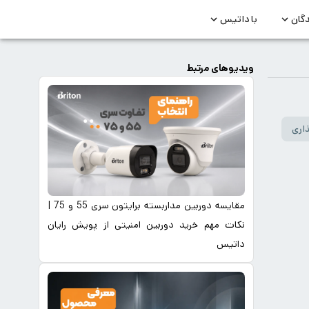
دگان
با داتیس
ویدیوهای مرتبط
اری
مقایسه دوربین مداربسته برایتون سری 55 و 75 |
نکات مهم خرید دوربین امنیتی از پویش رایان
داتیس