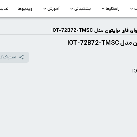
ت
راهکارها
پشتیبانی
آموزش
ویدیوها
نماین
رایتون مدل IOT-72B72-TMSC
IOT-72B7
اشتراک‌گذ