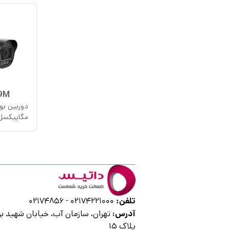
9M
مگاپیکسل
تلفن:
02174856
-
02174221000
آدرس:
تهران، سازمان آب، خیابان شهید برا
پلاک ۱۵