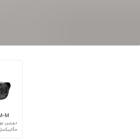
M-M
لنز وریفوکال
مگاپیکسل