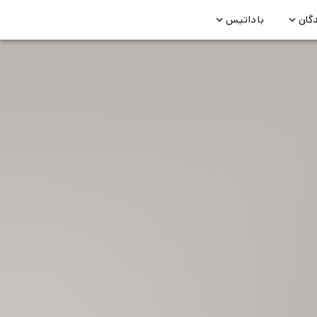
دگان
با داتیس