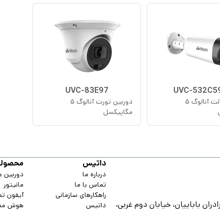
UVC-83E97
UVC-532C5
دوربین بولت آنالوگ ۵
دوربین تورت آنالوگ ۵
مگاپیکسل
داتیس
محصولا
درباره ما
دوربین م
تماس با ما
مانیتور
راهکارهای سازمانی
آیفون ت
دران باباییان، خیابان دوم غربی،
داتیس
هوش مص