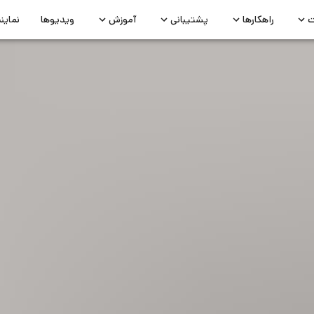
ت
راهکارها
پشتیبانی
آموزش
ویدیوها
نماین