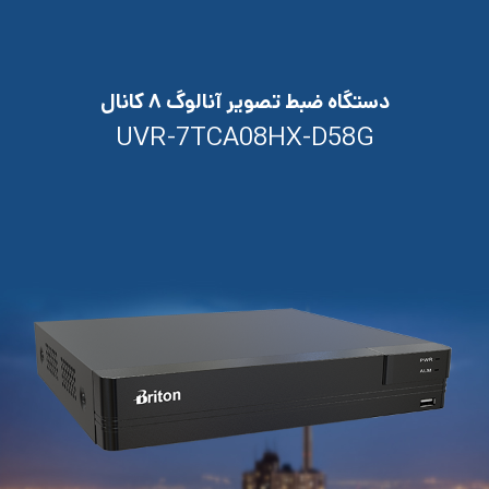
دستگاه ضبط تصویر آنالوگ ۸ کانال
UVR-7TCA08HX-D58G