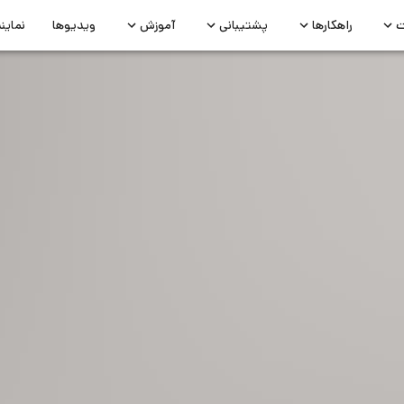
ت
راهکارها
پشتیبانی
آموزش
ویدیوها
نماین