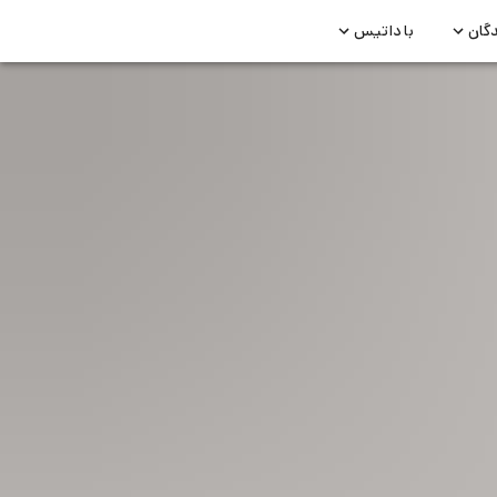
دگان
با داتیس