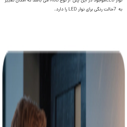
نوار LEDموجود در این پنل از نوع RGB می باشد که امکان تغییر
به 7حالت رنگی برای نوار LED را دارد.