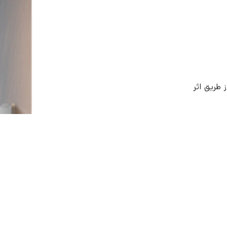
 طریق اثر
، درب باز