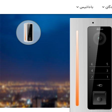
دگان
با داتیس