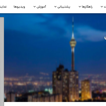
ت
راهکارها
پشتیبانی
آموزش
ویدیوها
نماین