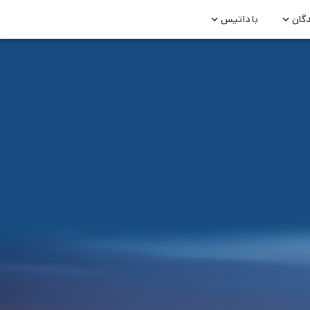
دگان
با داتیس